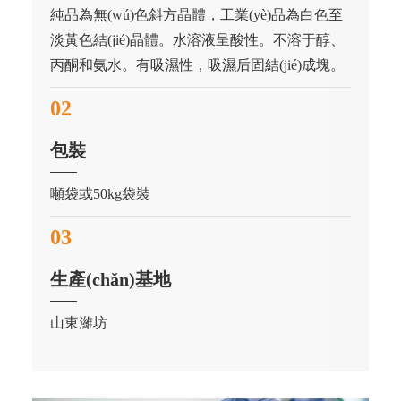
純品為無(wú)色斜方晶體，工業(yè)品為白色至
淡黃色結(jié)晶體。水溶液呈酸性。不溶于醇、
丙酮和氨水。有吸濕性，吸濕后固結(jié)成塊。
02
包裝
噸袋或50kg袋裝
03
生產(chǎn)基地
山東濰坊