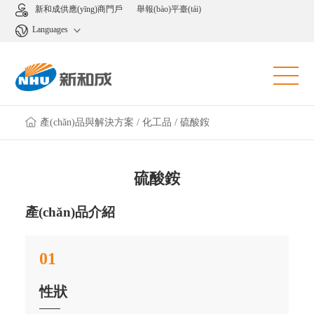
新和成供應(yīng)商門戶
舉報(bào)平臺(tái)
Languages
產(chǎn)品與解決方案
/
化工品
/
硫酸銨
硫酸銨
產(chǎn)品介紹
01
性狀