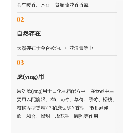
具有暖香、木香、紫羅蘭花香香氣
02
自然存在
天然存在于金合歡油、桂花浸膏等中
03
應(yīng)用
廣泛應(yīng)用于日化香精配方中，在食品中主
要用以配龍眼、樹(shù)莓、草莓、黑莓、櫻桃、
柑橘等型香精?？捎糜诟鞣N香型，能起到修
飾、和合、增甜、增花香、圓熟等作用