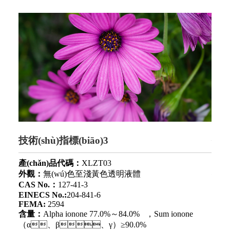
技術(shù)指標(biāo)3
技術(
產(chǎn)品代碼：
XLZT03
產(c
外觀：
無(wú)色至淺黃色透明液體
外觀
CAS No.：
127-41-3
CAS
EINECS No.:
204-841-6
EINE
FEMA:
2594
FEM
含量：
Alpha ionone 77.0%～84.0% ，Sum ionone
含量
（α、β、γ）≥90.0%
（α