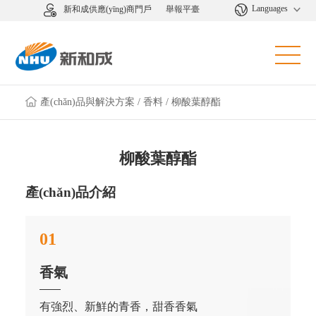
Languages
新和成供應(yīng)商門戶
舉報平臺
產(chǎn)品與解決方案
/
香料
/
柳酸葉醇酯
柳酸葉醇酯
產(chǎn)品介紹
01
香氣
有強烈、新鮮的青香，甜香香氣