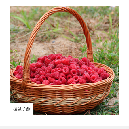
覆盆子酮
甲