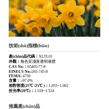
技術(shù)指標(biāo)
產(chǎn)品代碼：
XLTL01
外觀：
無色至淺黃透明液體
CAS No.：
65405-77-8
EINECS No.:
265-745-8
FEMA:
4750
含量：
≥97.0%
相對密度(25℃ /25℃ )：
1.055~1.062
折光率(20℃)：
1.518~1.524
推薦產(chǎn)品